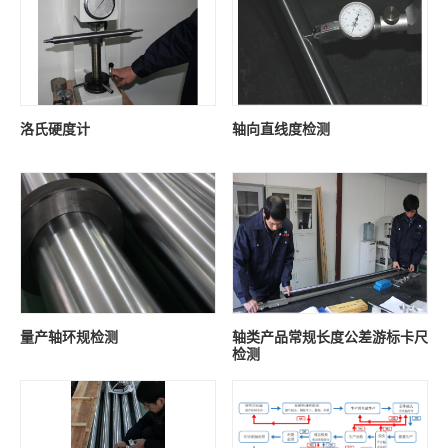
洛氏硬度计
轴向直线度检测
量产轴环规检测
轴类产品常规长度公差游标卡尺
检测